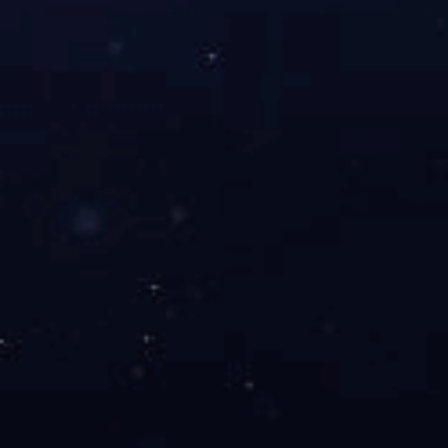
传真：
0571-88888888
电话：
0571-88888888
电话（工具器具开关事业部）：
0086-579-87918598
传真（工具器具开关事业部）：
0086-579-87918590
邮箱（工具器具开关事业部）：
ymz@hotelserenidad.com
地址：
浙江省金华市武义县桐琴五金机械工业园纬六东路经五
路5号
关于法德
法德拥有通过美国UL认证的WTDP实验室，以及应对全
球日益增长的环保趋势而建立的环保检测实验室，强大
的精尖设备资源，使得企业具备了同行所难以企及的细
节处理，品质保持以及快速的新品研发能力。