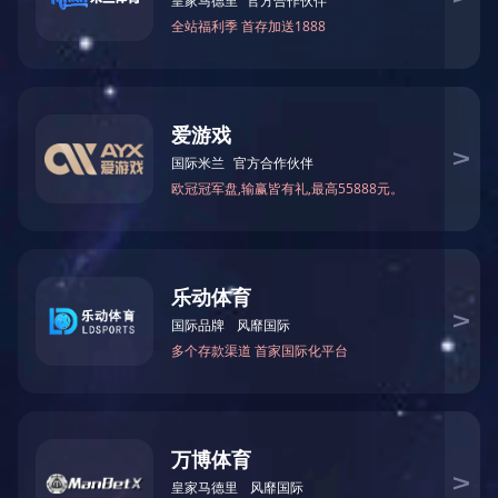
交流防尘电子无级调开关
FD02系列
华体会体育网页版-华体会（中国）
电动工具、器具开关
PCB控制模块
华体会体育网页版-华体会（中国）
FD01系列
交流防尘电子无级调开关