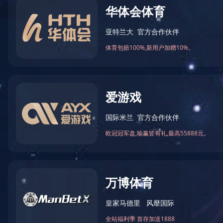
搜索
法德首页
企业概况
公司简介
企业文化
发展历程
证书荣誉
产品中心
资讯中心
华体会体育网页版-华体会（中国）